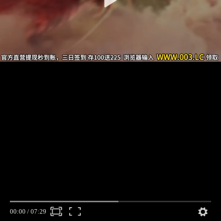
00:00
/
07:29